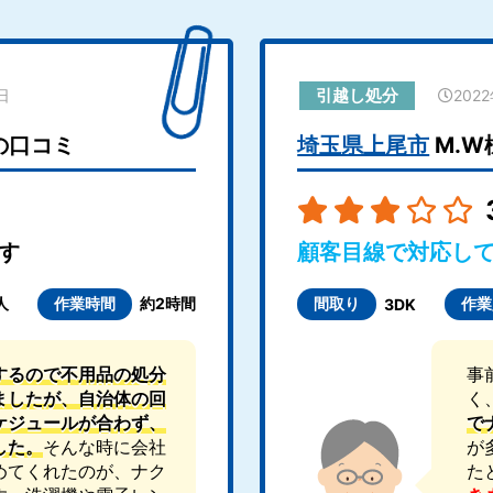
引越し処分
日
202
の口コミ
埼玉県上尾市
M.W
す
顧客目線で対応し
人
作業時間
約2時間
間取り
作業
3DK
するので不用品の処分
事
ましたが、自治体の回
く
ケジュールが合わず、
で
した。
そんな時に会社
が
めてくれたのが、ナク
た