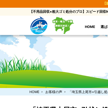
【
【不用品回収×粗大ゴミ処分のプロ】スピード回収No
HOME
選ば
HOME
お客様の声
「埼玉県上尾市×引越し処