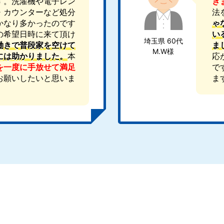
す。洗濯機や電子レン
き
・カウンターなど処分
法
かなり多かったのです
ゃ
の希望日時に来て頂け
い
埼玉県 60代
働きで普段家を空けて
ま
M.W様
には助かりました。
本
応
を一度に手放せて満足
で
お願いしたいと思いま
ま