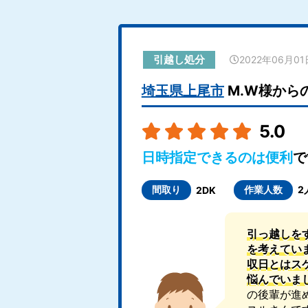
引越し処分
2022年06月01
埼玉県上尾市
M.W様から
5.0
日時指定できるのは便利
で
間取り
作業人数
2
2DK
引っ越しを
を考えてい
収日とはス
悩んでいま
の後輩が進