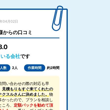
2年04月02日
様からの口コミ
3.0
ている会社
です
人数
2人
作業時間
約2時間
前問い合わせの際の対応も早
、
見積もりもすぐ来てくれたの
ナクスルさんに決めました。
物
多かったので、プランを相談し
ところ、
定額パックを勧めて頂