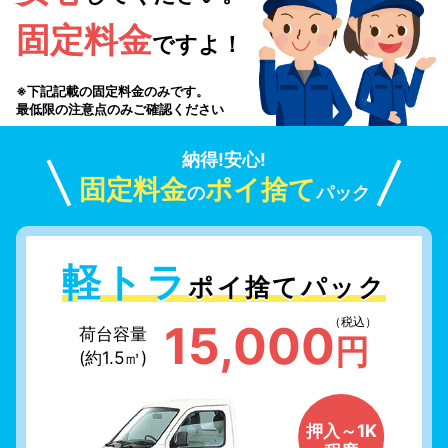
固定料金
ですよ！
※下記記載の固定料金のみです。
最低限の注意点のみご確認ください
納得!安心!
固定料金
ポイ捨て
の
パック
軽トラ
ポイ捨てパック
（税込）
15,000
荷台容量
円
(約1.5㎥)
押入～1K