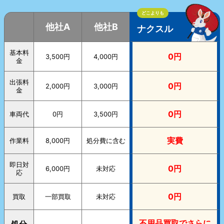
どこよりも
他社A
他社B
ナクスル
基本料
0円
3,500円
4,000円
金
出張料
0円
2,000円
3,000円
金
0円
車両代
0円
3,500円
実費
作業料
8,000円
処分費に含む
即日対
0円
6,000円
未対応
応
0円
買取
一部買取
未対応
不用品買取で
さらに
処分