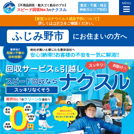
MENU
【不用品回収・粗大ゴミ処分のプロ】
東京・千葉・埼玉
スピード回収No.1
ナクスル
神奈川エリア対応!
の
【新型コロナウイルス感染予防について】
詳しくは
コチラ
をご確認ください。
ふじみ野市
にお住まいの方へ
業界初!!
他社が高いと感じたら是非当社へ
見積り不要の
安心!納得!!お客様の不安を一気に解消!!
詰め放題!!
スッキリ☆
お助け☆
回収サービス
引越し
＆
ナクスル
スピード回収なら
スッキリなくそう
業界No.1
クリーンな
の
会社へ
０
訪問
基本
見積り
回収のために
料金
日々トレーニング
を
お電話
おこなっております。
相談
円
通常
作業費