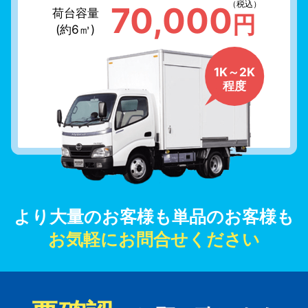
（税込）
70,000
荷台容量
円
(約6㎥)
1K～2K
程度
より大量のお客様も単品のお客様も
お気軽にお問合せください