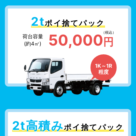
2t
ポイ捨てパック
（税込）
50,000
荷台容量
円
(約4㎥)
1K～1R
程度
2t高積み
ポイ捨てパック