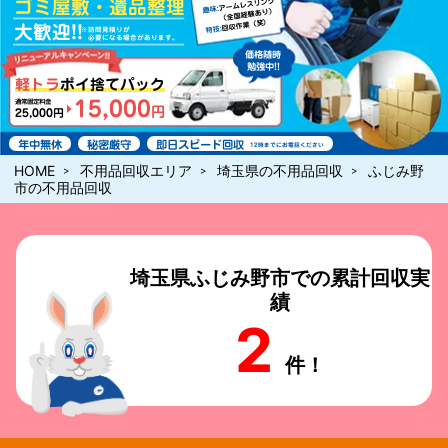
アームレスリング
ゴミ屋敷・遺品整理
趣味:
（全国経験あり）
回収作業（笑）
大歓迎!!
特技:
※訪問見積りが
必要になる場合があります。
価格随時
勉強中!!
軽トラ
ポイ捨てパック
通常固定料金
15,000
円
25,000円
年中無休
秘密厳守
即日スピード回収
12時までにお電話ください
HOME
不用品回収エリア
埼玉県の不用品回収
ふじみ野
市の不用品回収
埼玉県ふじみ野市での累計回収実
績
2
件！