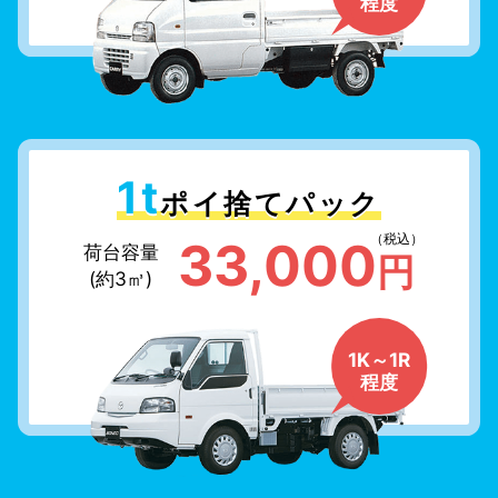
程度
1t
ポイ捨てパック
（税込）
33,000
荷台容量
円
(約3㎥)
1K～1R
程度