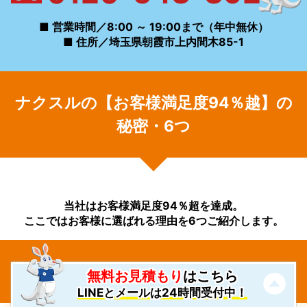
■ 営業時間／8:00 ～ 19:00まで（年中無休）
■ 住所／埼玉県朝霞市上内間木85-1
ナクスルの【お客様満足度94％越】の
秘密・6つ
当社はお客様満足度94％超を達成。
ここではお客様に選ばれる理由を6つご紹介します。
不用品回収品目一覧
無料お見積もり
はこちら
LINEとメールは24時間受付中！